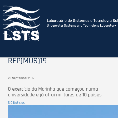
Laboratório de Sistemas e Tecnologia Su
Underwater Systems and Technology Laboratory
Skip
to
main
content
REP(MUS)19
23 September 2019
O exercício da Marinha que começou numa
universidade e já atrai militares de 10 países
SIC Notícias