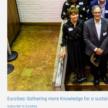
EuroSea: Gathering more Knowledge for a sustai
Subscribe to EuroSea