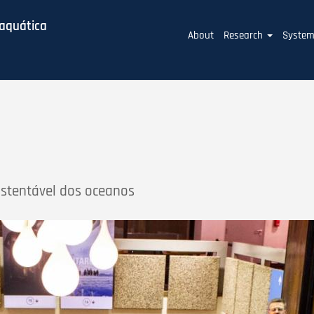
baquática
Main
About
Research
Syste
navigation
stentável dos oceanos