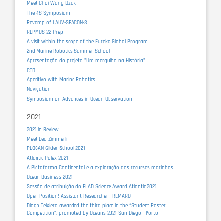
Meet Choi Wang Dzak
The 4S Symposium
Revamp of LAUV-SEACON-3
REPMUS 22 Prep
A visit within the scope of the Eureka Global Program
2nd Marine Robotics Summer School
Apresentação do projeto "Um mergulho na História"
CTD
Aperitivo with Marine Robotics
Navigation
Symposium on Advances in Ocean Observation
2021
2021 in Review
Meet Lea Zimmerli
PLOCAN Glider School 2021
Atlantic Polex 2021
A Plataforma Continental e a exploração dos recursos marinhos
Ocean Business 2021
Sessão de atribuição do FLAD Science Award Atlantic 2021
Open Position! Assistant Researcher - REMARO
Diogo Teixiera awarded the third place in the “Student Poster
Competition”, promoted by Oceans 2021 San Diego - Porto