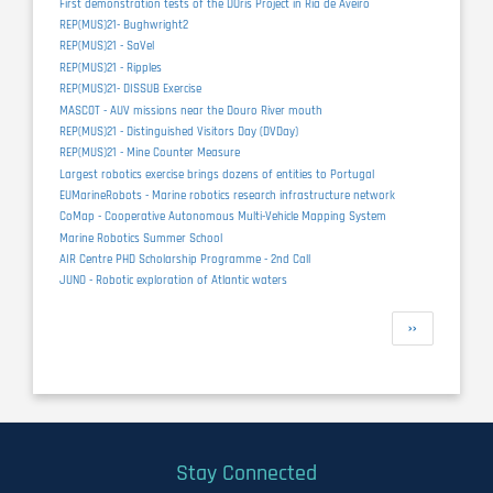
First demonstration tests of the DOris Project in Ria de Aveiro
REP(MUS)21- Bughwright2
REP(MUS)21 - SaVel
REP(MUS)21 - Ripples
REP(MUS)21- DISSUB Exercise
MASCOT - AUV missions near the Douro River mouth
REP(MUS)21 - Distinguished Visitors Day (DVDay)
REP(MUS)21 - Mine Counter Measure
Largest robotics exercise brings dozens of entities to Portugal
EUMarineRobots - Marine robotics research infrastructure network
CoMap - Cooperative Autonomous Multi-Vehicle Mapping System
Marine Robotics Summer School
AIR Centre PHD Scholarship Programme - 2nd Call
JUNO - Robotic exploration of Atlantic waters
Pagination
Next
››
page
Stay Connected