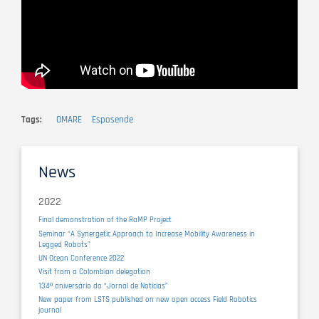
Tags
OMARE
Esposende
News
2022
Final demonstration of the RaMP Project
Seminar “A Synergetic Approach to Increase Mobility Awareness in
Legged Robots”
UN Ocean Conference 2022
Visit from a Colombian delegation
134º aniversário do “Jornal de Notícias”
New paper from LSTS published on new open access Field Robotics
journal